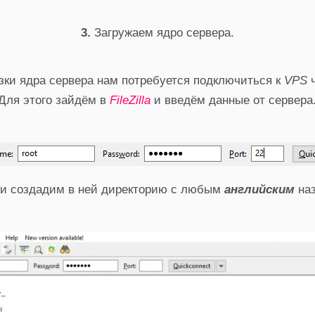
3.
Загружаем ядро сервера.
зки ядра сервера нам потребуется подключиться к
VPS
ч
Для этого зайдём в
FileZilla
и введём данные от сервера
и создадим в ней директорию с любым
английским
на