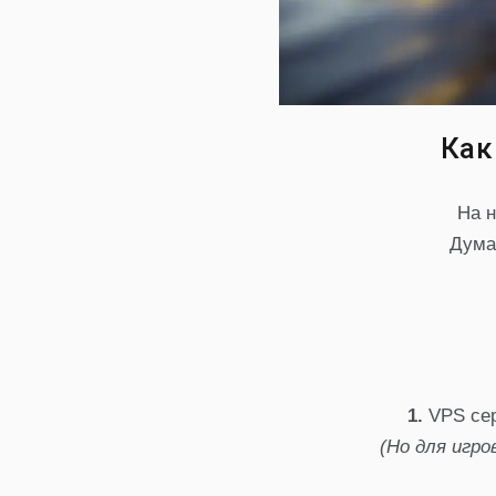
Как
На 
Дума
1.
VPS сер
(Но для игр