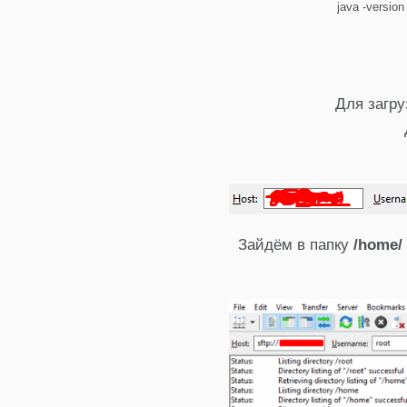
java -version
Для загру
Зайдём в папку
/home/