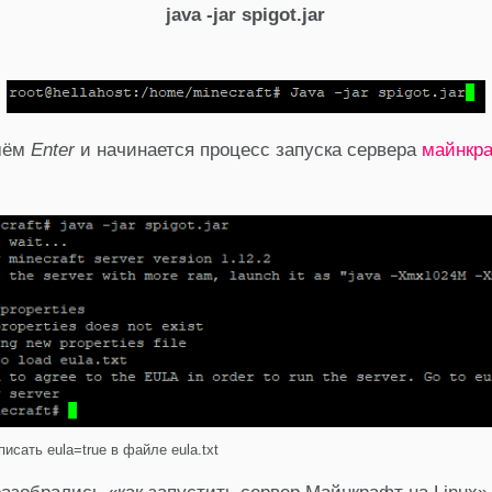
java -jar spigot.jar
мём
Enter
и начинается процесс запуска сервера
майнкр
писать eula=true в файле eula.txt