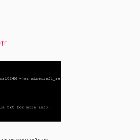
афт
.