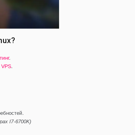
nux?
тинг
.
а
VPS
.
ребностей.
рах I7-6700K)