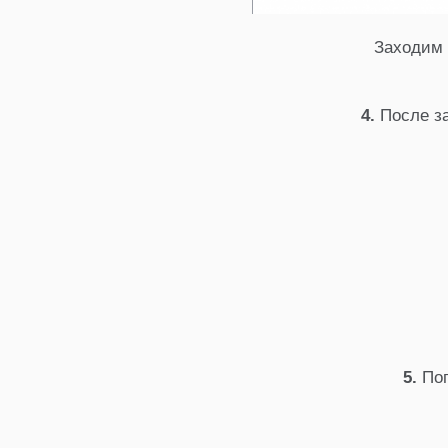
Заходим 
4.
После за
5.
Поп