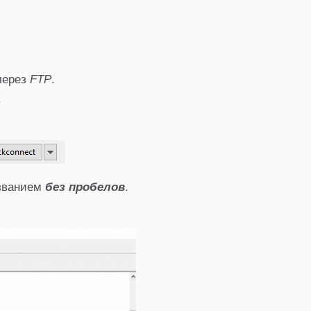
ерез
FTP
.
.
званием
без пробелов
.