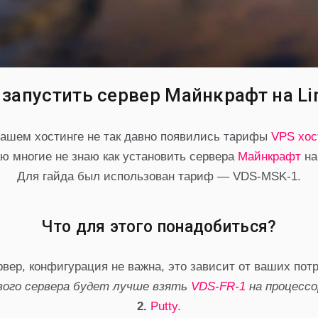
 запустить сервер Майнкрафт на Li
нашем хостинге не так давно появились тарифы
VPS хос
ю многие не знаю как установить сервера
Майнкрафт
н
Для гайда был использован тариф — VDS-MSK-1.
Что для этого понадобиться?
вер, конфигурация не важна, это зависит от ваших пот
ового сервера будет лучше взять
VDS-FR-1
на процессо
2.
Putty
.